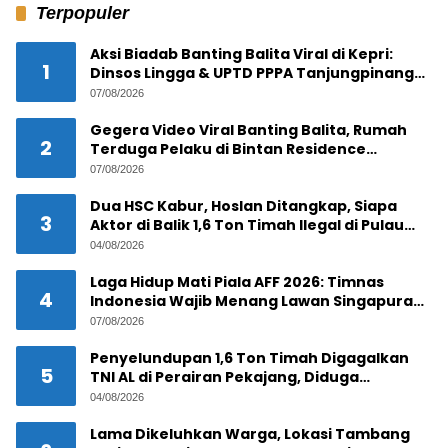
Terpopuler
Aksi Biadab Banting Balita Viral di Kepri:
1
Dinsos Lingga & UPTD PPPA Tanjungpinang
Lacak Pelaku
07/08/2026
Gegera Video Viral Banting Balita, Rumah
2
Terduga Pelaku di Bintan Residence
Tanjungpinang Diserbu Warga
07/08/2026
Dua HSC Kabur, Hoslan Ditangkap, Siapa
3
Aktor di Balik 1,6 Ton Timah Ilegal di Pulau
Pekajang ?
04/08/2026
Laga Hidup Mati Piala AFF 2026: Timnas
4
Indonesia Wajib Menang Lawan Singapura
Demi Tiket Semifinal
07/08/2026
Penyelundupan 1,6 Ton Timah Digagalkan
5
TNI AL di Perairan Pekajang, Diduga
Melibatkan Jaringan Internasional
04/08/2026
Lama Dikeluhkan Warga, Lokasi Tambang