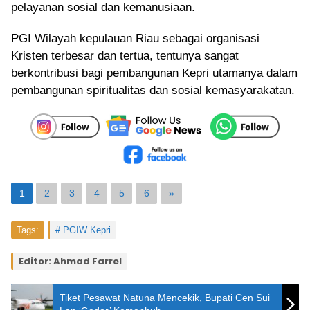
pelayanan sosial dan kemanusiaan.
PGI Wilayah kepulauan Riau sebagai organisasi
Kristen terbesar dan tertua, tentunya sangat
berkontribusi bagi pembangunan Kepri utamanya dalam
pembangunan spiritualitas dan sosial kemasyarakatan.
1
2
3
4
5
6
»
Tags:
PGIW Kepri
Editor: Ahmad Farrel
Tiket Pesawat Natuna Mencekik, Bupati Cen Sui