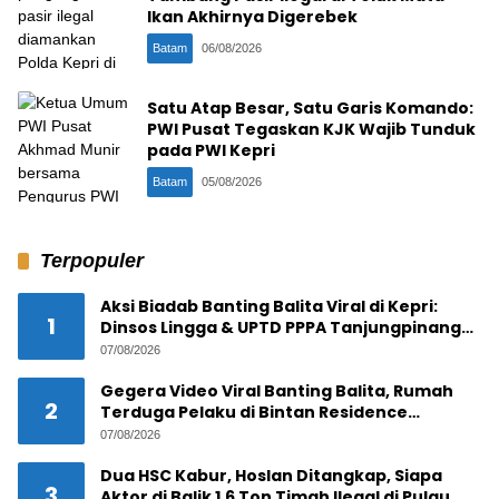
Ikan Akhirnya Digerebek
Batam
06/08/2026
Satu Atap Besar, Satu Garis Komando:
PWI Pusat Tegaskan KJK Wajib Tunduk
pada PWI Kepri
Batam
05/08/2026
Terpopuler
Aksi Biadab Banting Balita Viral di Kepri:
1
Dinsos Lingga & UPTD PPPA Tanjungpinang
Lacak Pelaku
07/08/2026
Gegera Video Viral Banting Balita, Rumah
2
Terduga Pelaku di Bintan Residence
Tanjungpinang Diserbu Warga
07/08/2026
Dua HSC Kabur, Hoslan Ditangkap, Siapa
3
Aktor di Balik 1,6 Ton Timah Ilegal di Pulau