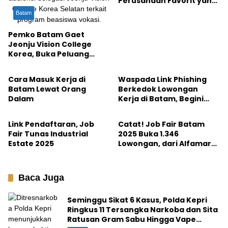
Perusahaan Favorit yang
Paling Diburu
Batam
Pemko Batam Gaet
Jeonju Vision College
Korea, Buka Peluang
Batam
Batam
Beasiswa dan Kerja Bagi
Anak Muda
Cara Masuk Kerja di
Waspada Link Phishing
Batam Lewat Orang
Berkedok Lowongan
Dalam
Kerja di Batam, Begini
Batam
Batam
Tips Aman Cari Loker!
Link Pendaftaran, Job
Catat! Job Fair Batam
Fair Tunas Industrial
2025 Buka 1.346
Estate 2025
Lowongan, dari Alfamart
hingga Shopee Express
Baca Juga
Seminggu Sikat 6 Kasus, Polda Kepri
Ringkus 11 Tersangka Narkoba dan Sita
Ratusan Gram Sabu Hingga Vape