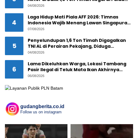
Pekajang ?
04/08/2026
Laga Hidup Mati Piala AFF 2026: Timnas
4
Indonesia Wajib Menang Lawan Singapura
Demi Tiket Semifinal
07/08/2026
Penyelundupan 1,6 Ton Timah Digagalkan
5
TNI AL di Perairan Pekajang, Diduga
Melibatkan Jaringan Internasional
04/08/2026
Lama Dikeluhkan Warga, Lokasi Tambang
6
Pasir Ilegal di Teluk Mata Ikan Akhirnya
Digerebek
06/08/2026
gudangberita.co.id
Follow us on instagram