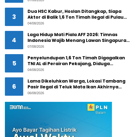
07/08/2026
Dua HSC Kabur, Hoslan Ditangkap, Siapa
3
Aktor di Balik 1,6 Ton Timah Ilegal di Pulau
Pekajang ?
04/08/2026
Laga Hidup Mati Piala AFF 2026: Timnas
4
Indonesia Wajib Menang Lawan Singapura
Demi Tiket Semifinal
07/08/2026
Penyelundupan 1,6 Ton Timah Digagalkan
5
TNI AL di Perairan Pekajang, Diduga
Melibatkan Jaringan Internasional
04/08/2026
Lama Dikeluhkan Warga, Lokasi Tambang
6
Pasir Ilegal di Teluk Mata Ikan Akhirnya
Digerebek
06/08/2026