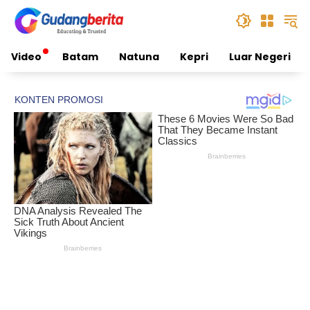
Skip
to
content
Video
Batam
Natuna
Kepri
Luar Negeri