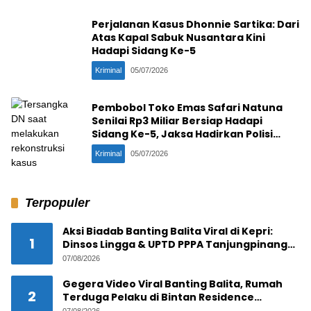
Perjalanan Kasus Dhonnie Sartika: Dari
Atas Kapal Sabuk Nusantara Kini
Hadapi Sidang Ke-5
Kriminal
05/07/2026
Pembobol Toko Emas Safari Natuna
Senilai Rp3 Miliar Bersiap Hadapi
Sidang Ke-5, Jaksa Hadirkan Polisi
Penangkap
Kriminal
05/07/2026
Terpopuler
Aksi Biadab Banting Balita Viral di Kepri:
1
Dinsos Lingga & UPTD PPPA Tanjungpinang
Lacak Pelaku
07/08/2026
Gegera Video Viral Banting Balita, Rumah
2
Terduga Pelaku di Bintan Residence
Tanjungpinang Diserbu Warga