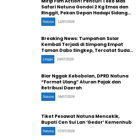
Mirip Film Action! Pencuri Toko Mas
Safari Natuna Gondol 2 Kg Emas dan
Ringgit, Pekan Depan Hadapi Sidang
Penentu
Natuna
12/07/2026
Breaking News: Tumpahan Solar
Kembali Terjadi di Simpang Empat
Taman Dabo Singkep, Tercatat Sudah
Ke-16 Kali
Lingga
10/07/2026
Biar Nggak Kebobolan, DPRD Natuna
“Format Ulang” Aturan Pajak dan
Retribusi Daerah
Natuna
09/07/2026
Tiket Pesawat Natuna Mencekik,
Bupati Cen Sui Lan ‘Gedor’ Kemenhub
Natuna
07/07/2026