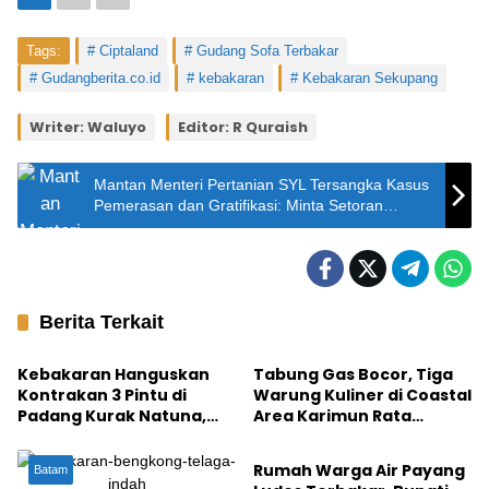
Tags:
Ciptaland
Gudang Sofa Terbakar
Gudangberita.co.id
kebakaran
Kebakaran Sekupang
Writer: Waluyo
Editor: R Quraish
Mantan Menteri Pertanian SYL Tersangka Kasus
Pemerasan dan Gratifikasi: Minta Setoran
Hingga Rp156 Juta
Berita Terkait
Natuna
Karimun
Kebakaran Hanguskan
Tabung Gas Bocor, Tiga
Kontrakan 3 Pintu di
Warung Kuliner di Coastal
Padang Kurak Natuna,
Area Karimun Rata
Natuna
Polisi Terjunkan Water
dengan Tanah
Cannon
Rumah Warga Air Payang
Batam