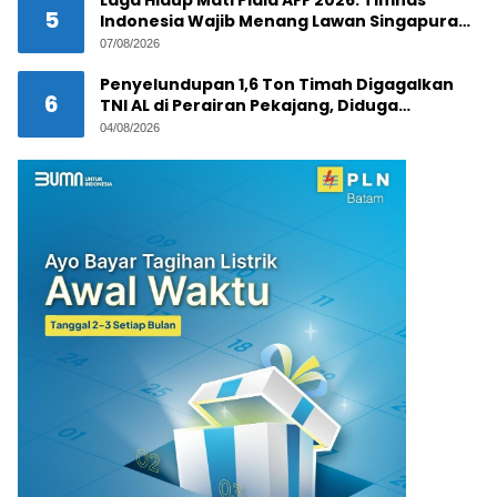
Laga Hidup Mati Piala AFF 2026: Timnas
5
Indonesia Wajib Menang Lawan Singapura
Demi Tiket Semifinal
07/08/2026
Penyelundupan 1,6 Ton Timah Digagalkan
6
TNI AL di Perairan Pekajang, Diduga
Melibatkan Jaringan Internasional
04/08/2026