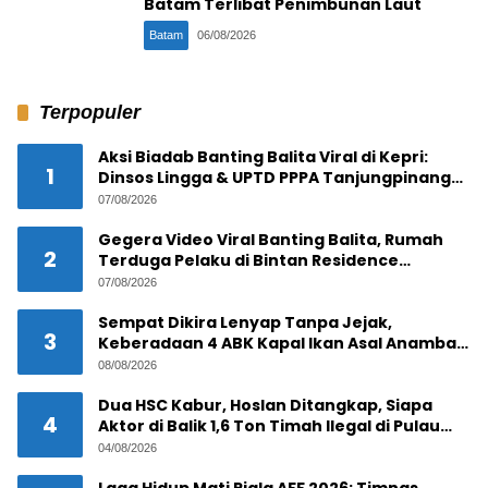
Batam Terlibat Penimbunan Laut
Batam
06/08/2026
Terpopuler
Aksi Biadab Banting Balita Viral di Kepri:
1
Dinsos Lingga & UPTD PPPA Tanjungpinang
Lacak Pelaku
07/08/2026
Gegera Video Viral Banting Balita, Rumah
2
Terduga Pelaku di Bintan Residence
Tanjungpinang Diserbu Warga
07/08/2026
Sempat Dikira Lenyap Tanpa Jejak,
3
Keberadaan 4 ABK Kapal Ikan Asal Anambas
Akhirnya Terkuak!
08/08/2026
Dua HSC Kabur, Hoslan Ditangkap, Siapa
4
Aktor di Balik 1,6 Ton Timah Ilegal di Pulau
Pekajang ?
04/08/2026