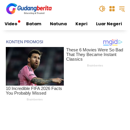
Skip
to
content
Video
Batam
Natuna
Kepri
Luar Negeri