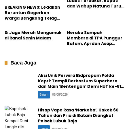
Ludes Terbakar, Bupati
dan Wabup Natuna Turun
BREAKING NEWS: Ledakan
Langsung ke Lokasi
Beruntun Gegerkan
Warga Bengkong Telaga
Natuna
Batam
Indah, Toko Wily Ludes
Terbakar
Si Jago Merah Mengamuk
Neraka Sampah
di Ranai Senin Malam
Membara di TPA Punggur
Batam, Api dan Asap
Menyergap Petugas
Baca Juga
Aksi Unik Perwira Bidpropam Polda
Kepri: Tampil Berkostum Superhero
dan Main ‘Bentengan’ Demi HUT ke-81
RI
Batam
08/08/2026
Hisap Vape Rasa ‘Narkoba’, Kakek 60
Tahun dan Pria di Batam Diangkut
Polsek Lubuk Baja
Batam
08/08/2026