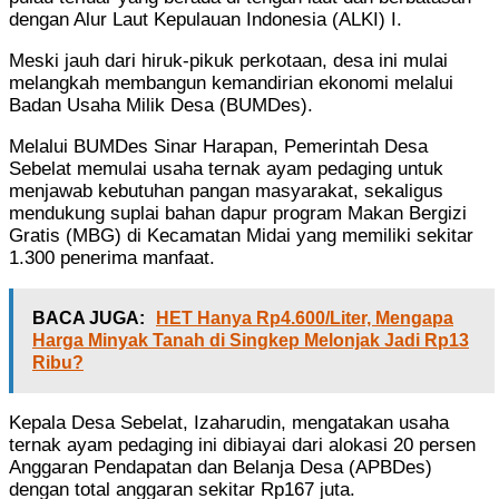
dengan Alur Laut Kepulauan Indonesia (ALKI) I.
Meski jauh dari hiruk-pikuk perkotaan, desa ini mulai
melangkah membangun kemandirian ekonomi melalui
Badan Usaha Milik Desa (BUMDes).
Melalui BUMDes Sinar Harapan, Pemerintah Desa
Sebelat memulai usaha ternak ayam pedaging untuk
menjawab kebutuhan pangan masyarakat, sekaligus
mendukung suplai bahan dapur program Makan Bergizi
Gratis (MBG) di Kecamatan Midai yang memiliki sekitar
1.300 penerima manfaat.
BACA JUGA:
HET Hanya Rp4.600/Liter, Mengapa
Harga Minyak Tanah di Singkep Melonjak Jadi Rp13
Ribu?
Kepala Desa Sebelat, Izaharudin, mengatakan usaha
ternak ayam pedaging ini dibiayai dari alokasi 20 persen
Anggaran Pendapatan dan Belanja Desa (APBDes)
dengan total anggaran sekitar Rp167 juta.