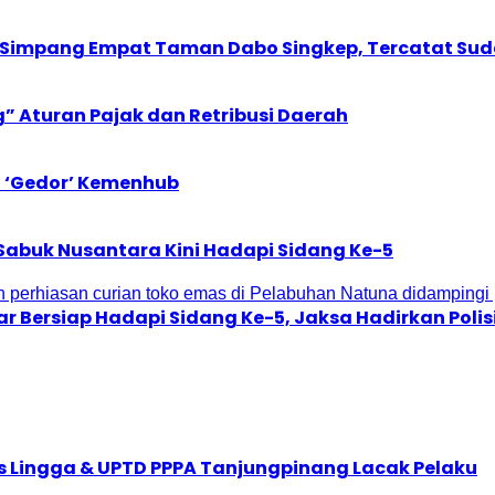
i Simpang Empat Taman Dabo Singkep, Tercatat Suda
” Aturan Pajak dan Retribusi Daerah
n ‘Gedor’ Kemenhub
 Sabuk Nusantara Kini Hadapi Sidang Ke-5
ar Bersiap Hadapi Sidang Ke-5, Jaksa Hadirkan Poli
nsos Lingga & UPTD PPPA Tanjungpinang Lacak Pelaku