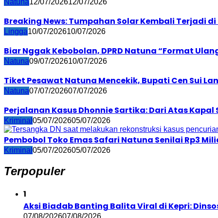
Natuna
12/07/2026
12/07/2026
Breaking News: Tumpahan Solar Kembali Terjadi d
Lingga
10/07/2026
10/07/2026
Biar Nggak Kebobolan, DPRD Natuna “Format Ulang
Natuna
09/07/2026
10/07/2026
Tiket Pesawat Natuna Mencekik, Bupati Cen Sui La
Natuna
07/07/2026
07/07/2026
Perjalanan Kasus Dhonnie Sartika: Dari Atas Kapal
Kriminal
05/07/2026
05/07/2026
Pembobol Toko Emas Safari Natuna Senilai Rp3 Mili
Kriminal
05/07/2026
05/07/2026
Terpopuler
1
Aksi Biadab Banting Balita Viral di Kepri: Di
07/08/2026
07/08/2026