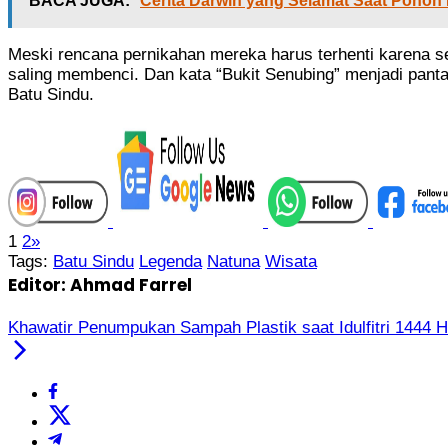
BACA JUGA:
Cerita Darwin yang Selamat Saat Poh
Meski rencana pernikahan mereka harus terhenti karena seb
saling membenci. Dan kata “Bukit Senubing” menjadi panta
Batu Sindu.
1
2
»
Tags:
Batu Sindu
Legenda
Natuna
Wisata
Editor: Ahmad Farrel
Khawatir Penumpukan Sampah Plastik saat Idulfitri 1444