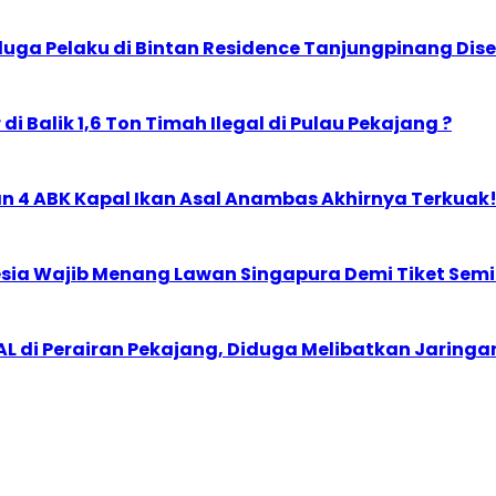
rduga Pelaku di Bintan Residence Tanjungpinang Di
i Balik 1,6 Ton Timah Ilegal di Pulau Pekajang ?
n 4 ABK Kapal Ikan Asal Anambas Akhirnya Terkuak
esia Wajib Menang Lawan Singapura Demi Tiket Semi
L di Perairan Pekajang, Diduga Melibatkan Jaringan