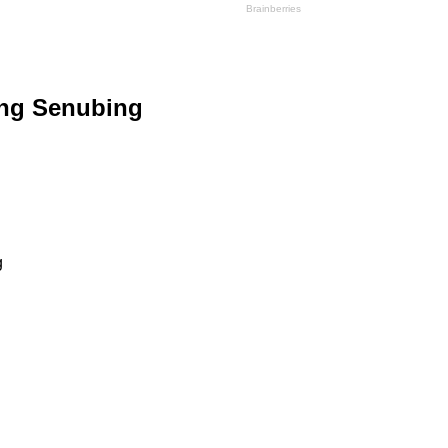
ung Senubing
g