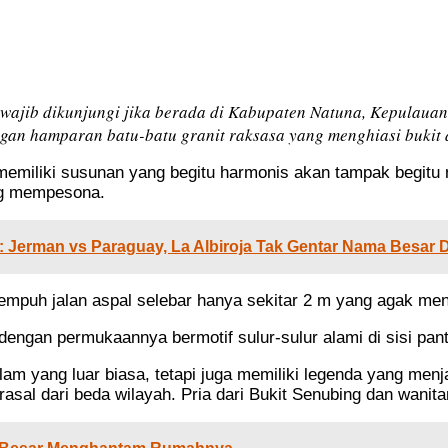
wajib dikunjungi jika berada di Kabupaten Natuna, Kepulauan 
an hamparan batu-batu granit raksasa yang menghiasi bukit d
emiliki susunan yang begitu harmonis akan tampak begitu 
ang mempesona.
: Jerman vs Paraguay, La Albiroja Tak Gentar Nama Besar 
mpuh jalan aspal selebar hanya sekitar 2 m yang agak menan
engan permukaannya bermotif sulur-sulur alami di sisi panta
 yang luar biasa, tetapi juga memiliki legenda yang menja
asal dari beda wilayah. Pria dari Bukit Senubing dan wanit