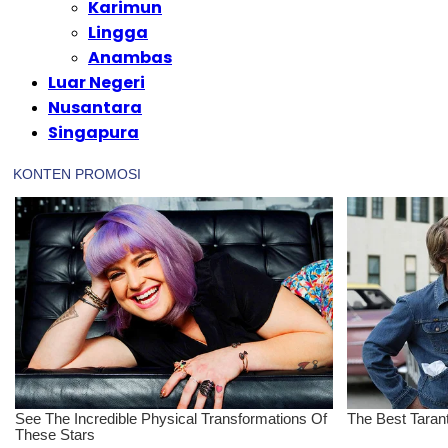
Karimun
Lingga
Anambas
Luar Negeri
Nusantara
Singapura