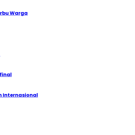
serbu Warga
!
final
 Internasional