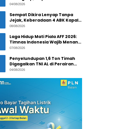
1,6 Ton Timah Ilegal di Pulau
04/08/2026
Pekajang ?
Sempat Dikira Lenyap Tanpa
Jejak, Keberadaan 4 ABK Kapal
Ikan Asal Anambas Akhirnya
08/08/2026
Terkuak!
Laga Hidup Mati Piala AFF 2026:
Timnas Indonesia Wajib Menang
Lawan Singapura Demi Tiket
07/08/2026
Semifinal
Penyelundupan 1,6 Ton Timah
Digagalkan TNI AL di Perairan
Pekajang, Diduga Melibatkan
04/08/2026
Jaringan Internasional