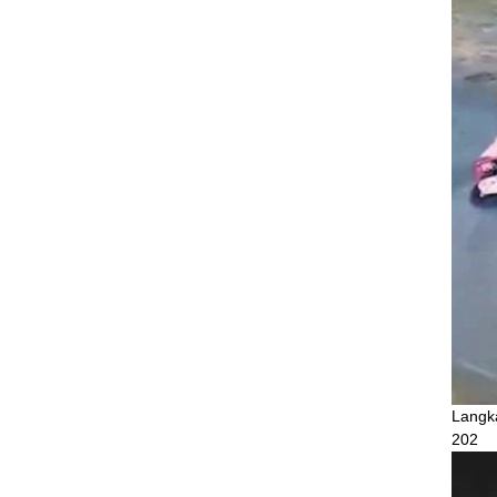
Langk
202