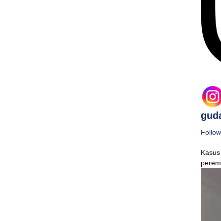
guda
Follow
Kasus
perem