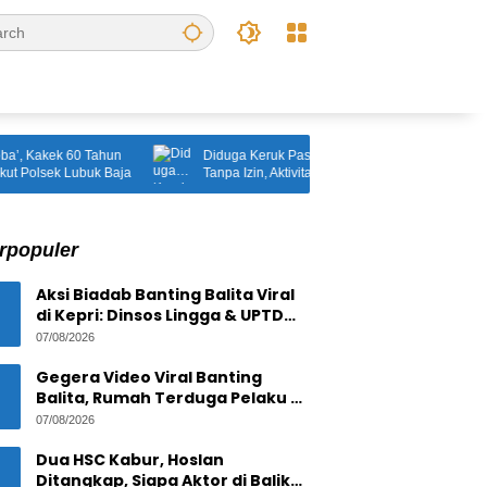
Tahun
Diduga Keruk Pasir Pantai dan Timbun Laut
Ibu 
uk Baja
Tanpa Izin, Aktivitas di Cafe Tiga Berlian
Diev
Disorot, DLH: “Ini Tidak Dibenarkan”
Peme
rpopuler
Aksi Biadab Banting Balita Viral
di Kepri: Dinsos Lingga & UPTD
PPPA Tanjungpinang Lacak
07/08/2026
Pelaku
Gegera Video Viral Banting
Balita, Rumah Terduga Pelaku di
Bintan Residence
07/08/2026
Tanjungpinang Diserbu Warga
Dua HSC Kabur, Hoslan
Ditangkap, Siapa Aktor di Balik