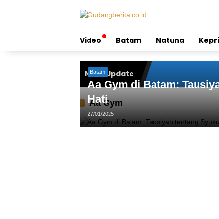
Skip
to
content
Video
Batam
Natuna
Kepri
News Update
Batam
Aa Gym di Batam: Tausiy
Hati
Aa Gym
27/01/2025