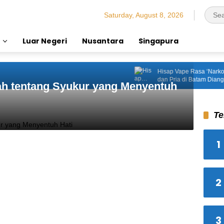
Saturday, August 8, 2026
Luar Negeri
Nusantara
Singapura
Hisap Vape Rasa ‘Narkoba’, Kakek 60 
dan Pria di Batam Diangkut Polsek Lub
ah tentang Syukur yang Menyentuh
Te
1
2
3