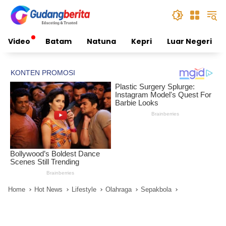
Skip
to
content
Video
Batam
Natuna
Kepri
Luar Negeri
Home
Hot News
Lifestyle
Olahraga
Sepakbola