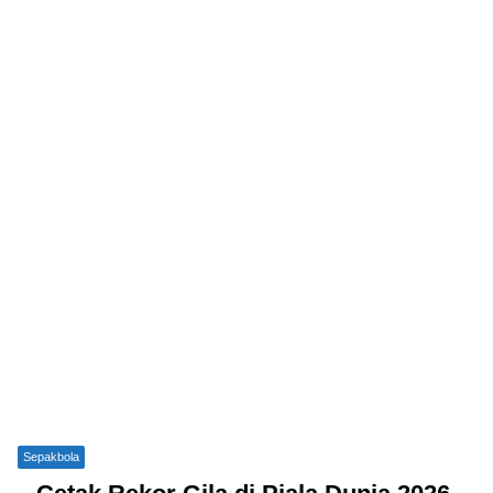
Sepakbola