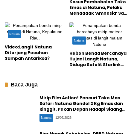
Kasus Pembobolan Toko
Emas di Natuna, Pelaku
Mendadak ‘Amnesia’ Saat
Rekonstruksi, Ada
Hubungan Apa dengan
Wanita Penadah?
Natuna
Natuna
Video:Langit Natuna
Diterjang Pecahan
Heboh Benda Bercahaya
Sampah Antariksa?
Hujani Langit Natuna,
Diduga Satelit Starlink
Jatuh atau Sampah
Antariksa?
Baca Juga
Mirip Film Action! Pencuri Toko Mas
Safari Natuna Gondol 2 Kg Emas dan
Ringgit, Pekan Depan Hadapi Sidang
Penentu
Natuna
12/07/2026
Biar Nggak Kebobolan, DPRD Natuna