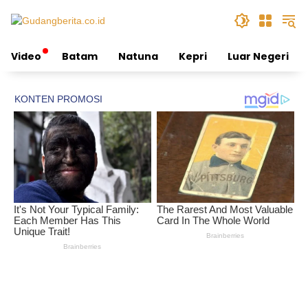
Skip
to
content
Video
Batam
Natuna
Kepri
Luar Negeri