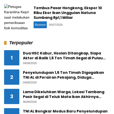
Tembus Pasar Hongkong, Ekspor 10
Ribu Ekor Ikan Unggulan Natuna
Sumbang Rp1,1 Miliar
Ekonomi
05/07/2026
Terpopuler
Dua HSC Kabur, Hoslan Ditangkap, Siapa
1
Aktor di Balik 1,6 Ton Timah Ilegal di Pulau
Pekajang ?
04/08/2026
Penyelundupan 1,6 Ton Timah Digagalkan
2
TNI AL di Perairan Pekajang, Diduga
Melibatkan Jaringan Internasional
04/08/2026
Lama Dikeluhkan Warga, Lokasi Tambang
3
Pasir Ilegal di Teluk Mata Ikan Akhirnya
Digerebek
06/08/2026
TNI AL Bongkar Modus Baru Penyelundupan