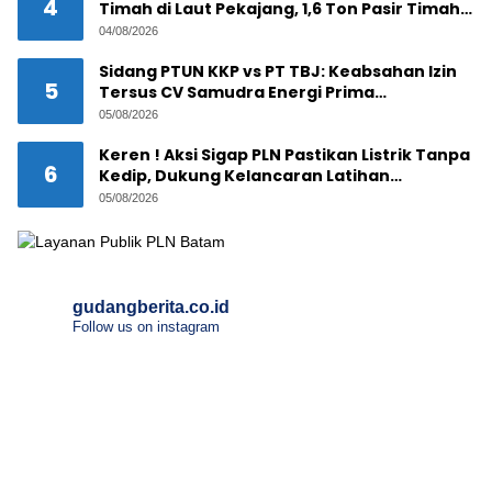
4
Timah di Laut Pekajang, 1,6 Ton Pasir Timah
Disembunyikan di Bawah Kerambah, Diduga
04/08/2026
Akan Diselundupkan ke Malaysia
Sidang PTUN KKP vs PT TBJ: Keabsahan Izin
5
Tersus CV Samudra Energi Prima
Dipertanyakan
05/08/2026
Keren ! Aksi Sigap PLN Pastikan Listrik Tanpa
6
Kedip, Dukung Kelancaran Latihan
Terintegrasi Trimatra 2026 di Dabo Singkep
05/08/2026
gudangberita.co.id
Follow us on instagram