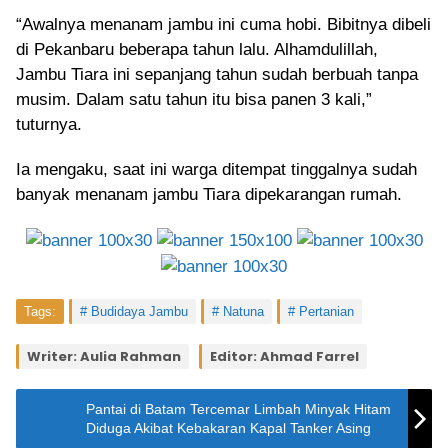
“Awalnya menanam jambu ini cuma hobi. Bibitnya dibeli
di Pekanbaru beberapa tahun lalu. Alhamdulillah,
Jambu Tiara ini sepanjang tahun sudah berbuah tanpa
musim. Dalam satu tahun itu bisa panen 3 kali,”
tuturnya.
Ia mengaku, saat ini warga ditempat tinggalnya sudah
banyak menanam jambu Tiara dipekarangan rumah.
Tags:
Budidaya Jambu
Natuna
Pertanian
Writer: Aulia Rahman
Editor: Ahmad Farrel
Pantai di Batam Tercemar Limbah Minyak Hitam
Diduga Akibat Kebakaran Kapal Tanker Asing