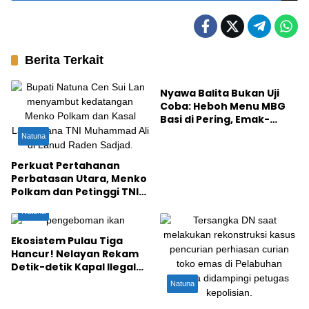
Berita Terkait
Kesehatan
Nyawa Balita Bukan Uji
Coba: Heboh Menu MBG
Basi di Pering, Emak-
Emak Natuna Trauma!
Natuna
Perkuat Pertahanan
Perbatasan Utara, Menko
Polkam dan Petinggi TNI
Sambangi Natuna
Natuna
Ekosistem Pulau Tiga
Hancur! Nelayan Rekam
Detik-detik Kapal Ilegal
Bom Ikan di Natuna
Natuna