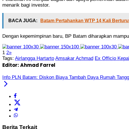
menarik bagi investor.
BACA JUGA:
Batam Pertahankan WTP 14 Kali Berturut
Dengan kepemimpinan baru, BP Batam diharapkan mampu me
1
2
»
Tags:
Airlangga Hartarto
Amsakar Achmad
Ex Officio Kep
Editor: Ahmad Farrel
Info PLN Batam: Diskon Biaya Tambah Daya Rumah Tangg
Berita Terkait