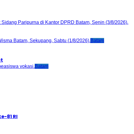
Batam
at
Batam
e-81 RI