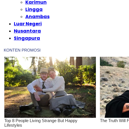
Karimun
Lingga
Anambas
Luar Negeri
Nusantara
Singapura