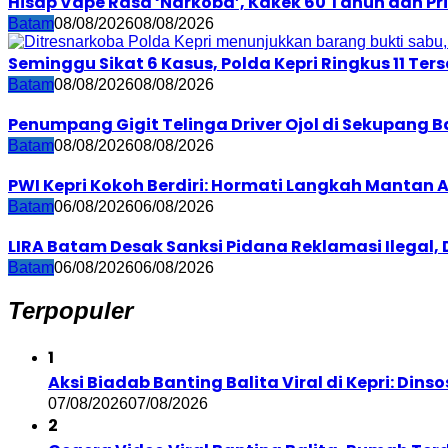
Hisap Vape Rasa ‘Narkoba’, Kakek 60 Tahun dan Pr
Batam
08/08/2026
08/08/2026
Seminggu Sikat 6 Kasus, Polda Kepri Ringkus 11 T
Batam
08/08/2026
08/08/2026
Penumpang Gigit Telinga Driver Ojol di Sekupang 
Batam
08/08/2026
08/08/2026
PWI Kepri Kokoh Berdiri: Hormati Langkah Mantan
Batam
06/08/2026
06/08/2026
LIRA Batam Desak Sanksi Pidana Reklamasi Ilegal
Batam
06/08/2026
06/08/2026
Terpopuler
1
Aksi Biadab Banting Balita Viral di Kepri: Di
07/08/2026
07/08/2026
2