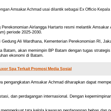
ngan Amsakar Achmad usai dilantik sebagai Ex Officio Kepala
ng Perekonomian Airlangga Hartarto resmi melantik Amsak
m) periode 2025-2030.
di Gedung Ali Wardhana, Kementerian Perekonomian RI, Jaka
Kota Batam, akan memimpin BP Batam dengan tugas strate
uhan ekonomi di Batam.
xor Spa Terkait Promosi Media Sosial
wa pengangkatan Amsakar Achmad diharapkan dapat mempe
estasi, dan perdagangan internasional. Dengan kepemimpinan
am memperkuat tata kelola kawasan perdagangan bebas dan 