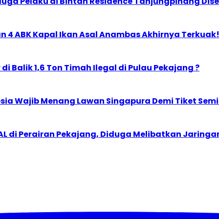
rduga Pelaku di Bintan Residence Tanjungpinang Di
n 4 ABK Kapal Ikan Asal Anambas Akhirnya Terkuak
i Balik 1,6 Ton Timah Ilegal di Pulau Pekajang ?
esia Wajib Menang Lawan Singapura Demi Tiket Semi
L di Perairan Pekajang, Diduga Melibatkan Jaringan