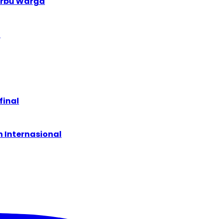
serbu Warga
!
final
 Internasional