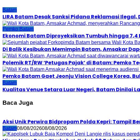
Batam
LIRA Batam Desak Sanksi Pidana Reklamasi Ilegal
Pemko Batam
Ekonomi Batam Diproyeksikan Tumbuh hingga 7,4 
Di Balik Kesibukan Memimpin Batam, Amsakar Dapa
Polemik RT/RW ‘Petugas Pajak’ di Batam: Pemko 
Pemko Batam Gaet Jeonju Vision College Korea, B
Batam
Kualitas Venue Setara Luar Negeri, Batam Dinilai
Baca Juga
Aksi Unik Perwira Bidpropam Polda Kepri: Tampil B
Batam
08/08/2026
08/08/2026