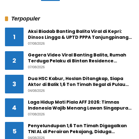
Terpopuler
Aksi Biadab Banting Balita Viral di Kepri:
1
Dinsos Lingga & UPTD PPPA Tanjungpinang
Lacak Pelaku
07/08/2026
Gegera Video Viral Banting Balita, Rumah
2
Terduga Pelaku di Bintan Residence
Tanjungpinang Diserbu Warga
07/08/2026
Dua HSC Kabur, Hoslan Ditangkap, Siapa
3
Aktor di Balik 1,6 Ton Timah Ilegal di Pulau
Pekajang ?
04/08/2026
Laga Hidup Mati Piala AFF 2026: Timnas
4
Indonesia Wajib Menang Lawan Singapura
Demi Tiket Semifinal
07/08/2026
Penyelundupan 1,6 Ton Timah Digagalkan
5
TNI AL di Perairan Pekajang, Diduga
Melibatkan Jaringan Internasional
04/08/2026