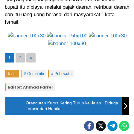
bupati itu dibiayai melalui pajak daerah, retribusi daerah
dan itu uang-uang berasal dari masyarakat,” kata
Ismail.
1
2
»
Tags:
Gorontalo
Pohuwato
Editor: Ahmad Farrel
Orangutan Kurus Kering Turun ke Jalan , Diduga
Terusir dari Habitat