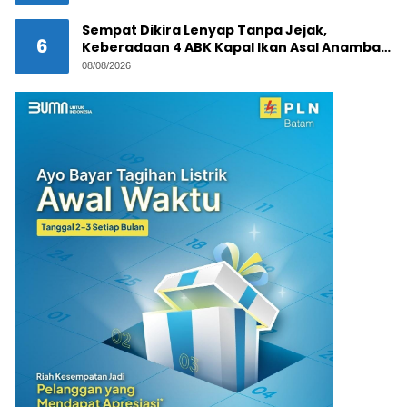
Sempat Dikira Lenyap Tanpa Jejak,
6
Keberadaan 4 ABK Kapal Ikan Asal Anambas
Akhirnya Terkuak!
08/08/2026