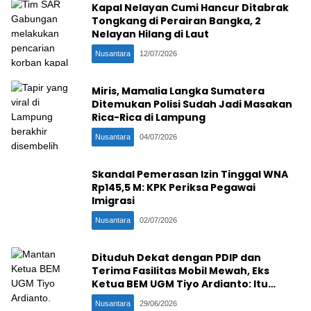
Kapal Nelayan Cumi Hancur Ditabrak
Tongkang di Perairan Bangka, 2
Nelayan Hilang di Laut
Nusantara
12/07/2026
Miris, Mamalia Langka Sumatera
Ditemukan Polisi Sudah Jadi Masakan
Rica-Rica di Lampung
Nusantara
04/07/2026
Skandal Pemerasan Izin Tinggal WNA
Rp145,5 M: KPK Periksa Pegawai
Imigrasi
Nusantara
02/07/2026
Dituduh Dekat dengan PDIP dan
Terima Fasilitas Mobil Mewah, Eks
Ketua BEM UGM Tiyo Ardianto: Itu
Cocoklogi, Mereka Bohong!
Nusantara
29/06/2026