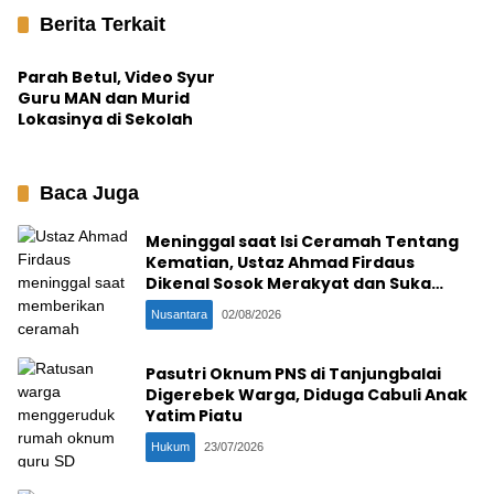
Berita Terkait
Hukum
Parah Betul, Video Syur
Guru MAN dan Murid
Lokasinya di Sekolah
Baca Juga
Meninggal saat Isi Ceramah Tentang
Kematian, Ustaz Ahmad Firdaus
Dikenal Sosok Merakyat dan Suka
Ngopi Bareng
Nusantara
02/08/2026
Pasutri Oknum PNS di Tanjungbalai
Digerebek Warga, Diduga Cabuli Anak
Yatim Piatu
Hukum
23/07/2026