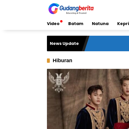
Skip
to
content
Video
Batam
Natuna
Kepri
News Update
Hiburan