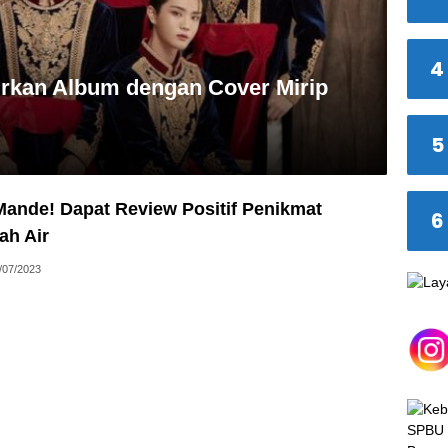
4
urkan Album dengan Cover Mirip
5
Mande! Dapat Review Positif Penikmat
6
ah Air
/07/2023