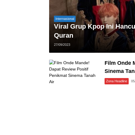
Internasional
Viral Grup Kpop Ini Hanc
Quran
27/09/2023
Film Onde 
Sinema Tan
Zona Headline
05