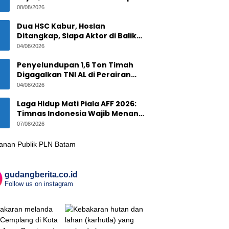
Ikan Asal Anambas Akhirnya
08/08/2026
Terkuak!
Dua HSC Kabur, Hoslan
Ditangkap, Siapa Aktor di Balik
1,6 Ton Timah Ilegal di Pulau
04/08/2026
Pekajang ?
Penyelundupan 1,6 Ton Timah
Digagalkan TNI AL di Perairan
Pekajang, Diduga Melibatkan
04/08/2026
Jaringan Internasional
Laga Hidup Mati Piala AFF 2026:
Timnas Indonesia Wajib Menang
Lawan Singapura Demi Tiket
07/08/2026
Semifinal
gudangberita.co.id
Follow us on instagram