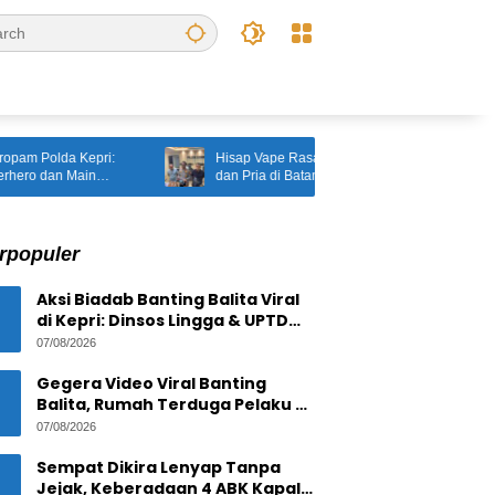
Polda Kepri:
Hisap Vape Rasa ‘Narkoba’, Kakek 60 Tahun
dan Main
dan Pria di Batam Diangkut Polsek Lubuk Baja
RI
rpopuler
Aksi Biadab Banting Balita Viral
di Kepri: Dinsos Lingga & UPTD
PPPA Tanjungpinang Lacak
07/08/2026
Pelaku
Gegera Video Viral Banting
Balita, Rumah Terduga Pelaku di
Bintan Residence
07/08/2026
Tanjungpinang Diserbu Warga
Sempat Dikira Lenyap Tanpa
Jejak, Keberadaan 4 ABK Kapal