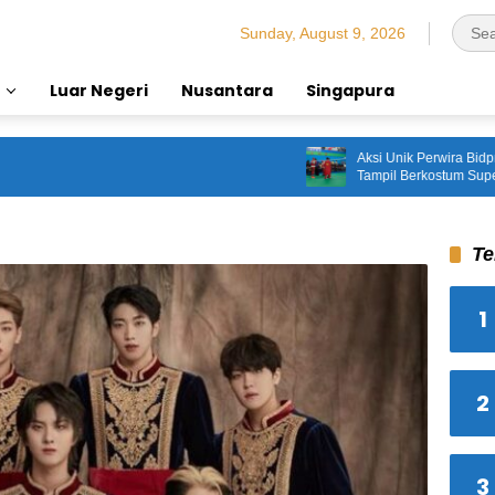
Sunday, August 9, 2026
Luar Negeri
Nusantara
Singapura
Aksi Unik Perwira Bidpropam 
Tampil Berkostum Superhero 
‘Bentengan’ Demi HUT ke-81 
Te
1
2
3