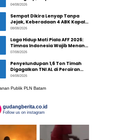
1,6 Ton Timah Ilegal di Pulau
04/08/2026
Pekajang ?
Sempat Dikira Lenyap Tanpa
Jejak, Keberadaan 4 ABK Kapal
Ikan Asal Anambas Akhirnya
08/08/2026
Terkuak!
Laga Hidup Mati Piala AFF 2026:
Timnas Indonesia Wajib Menang
Lawan Singapura Demi Tiket
07/08/2026
Semifinal
Penyelundupan 1,6 Ton Timah
Digagalkan TNI AL di Perairan
Pekajang, Diduga Melibatkan
04/08/2026
Jaringan Internasional
gudangberita.co.id
Follow us on instagram