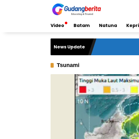
Skip
to
content
Video
Batam
Natuna
Kepri
News Update
Tsunami