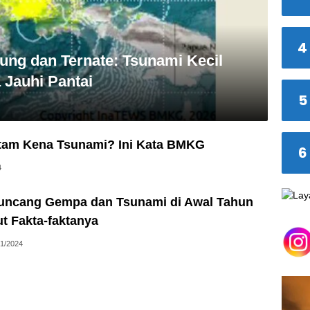
4
ng dan Ternate: Tsunami Kecil
 Jauhi Pantai
5
tam Kena Tsunami? Ini Kata BMKG
6
4
uncang Gempa dan Tsunami di Awal Tahun
ut Fakta-faktanya
01/2024