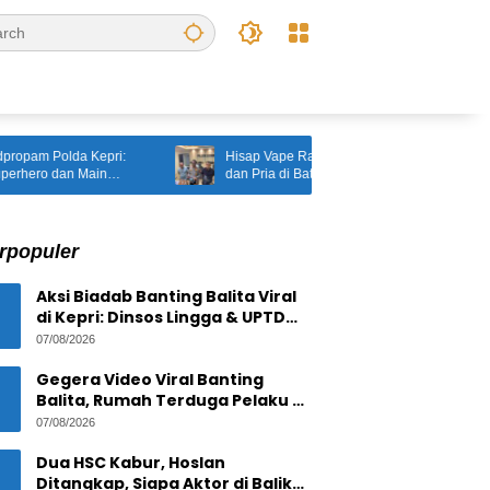
 Polda Kepri:
Hisap Vape Rasa ‘Narkoba’, Kakek 60 Tahun
o dan Main
dan Pria di Batam Diangkut Polsek Lubuk Baja
1 RI
rpopuler
Aksi Biadab Banting Balita Viral
di Kepri: Dinsos Lingga & UPTD
PPPA Tanjungpinang Lacak
07/08/2026
Pelaku
Gegera Video Viral Banting
Balita, Rumah Terduga Pelaku di
Bintan Residence
07/08/2026
Tanjungpinang Diserbu Warga
Dua HSC Kabur, Hoslan
Ditangkap, Siapa Aktor di Balik