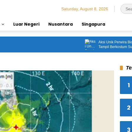
Saturday, August 8, 2026
Luar Negeri
Nusantara
Singapura
Aksi Unik Perwira Bidpropam
Tampil Berkostum Superher
‘Bentengan’ Demi HUT ke-8
Te
1
2
3