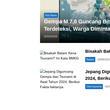
Hot News
Gempa M 7,6 Guncang Bitu
Terdeteksi, Warga Diminta
02/04/2026
Bisakah Ba
Batam
18/09/202
Jepang Dig
2024, Berik
Internasional
02/