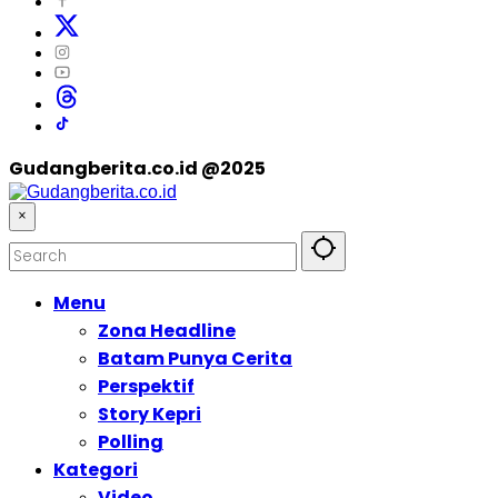
Gudangberita.co.id @2025
×
Menu
Zona Headline
Batam Punya Cerita
Perspektif
Story Kepri
Polling
Kategori
Video