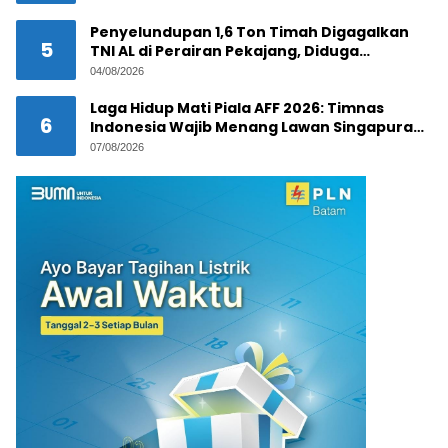
Penyelundupan 1,6 Ton Timah Digagalkan
5
TNI AL di Perairan Pekajang, Diduga
Melibatkan Jaringan Internasional
04/08/2026
Laga Hidup Mati Piala AFF 2026: Timnas
6
Indonesia Wajib Menang Lawan Singapura
Demi Tiket Semifinal
07/08/2026