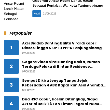
Gubernur Ansar Resmi Lantik Hasan
Sebagai Penjabat Walikota Tanjungpinang
Kepri
21/09/2023
Terpopuler
Aksi Biadab Banting Balita Viral di Kepri:
1
Dinsos Lingga & UPTD PPPA Tanjungpinang
Lacak Pelaku
07/08/2026
Gegera Video Viral Banting Balita, Rumah
2
Terduga Pelaku di Bintan Residence
Tanjungpinang Diserbu Warga
07/08/2026
Sempat Dikira Lenyap Tanpa Jejak,
3
Keberadaan 4 ABK Kapal Ikan Asal Anambas
Akhirnya Terkuak!
08/08/2026
Dua HSC Kabur, Hoslan Ditangkap, Siapa
4
Aktor di Balik 1,6 Ton Timah Ilegal di Pulau
Pekajang ?
04/08/2026