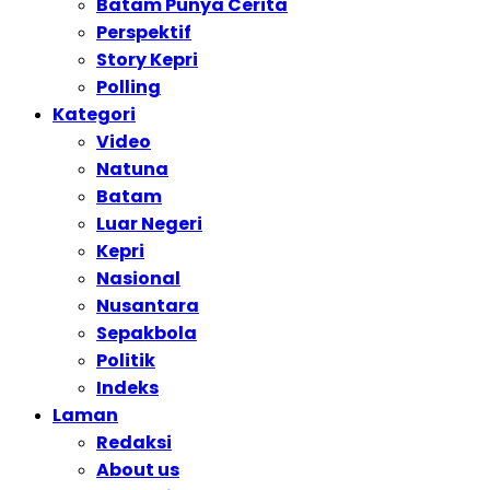
Batam Punya Cerita
Perspektif
Story Kepri
Polling
Kategori
Video
Natuna
Batam
Luar Negeri
Kepri
Nasional
Nusantara
Sepakbola
Politik
Indeks
Laman
Redaksi
About us