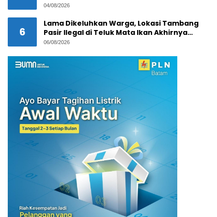
Melibatkan Jaringan Internasional
04/08/2026
Lama Dikeluhkan Warga, Lokasi Tambang
6
Pasir Ilegal di Teluk Mata Ikan Akhirnya
Digerebek
06/08/2026