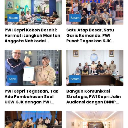
Batam
Batam
PWI Kepri Kokoh Berdiri:
Satu Atap Besar, Satu
Hormati Langkah Mantan
Garis Komando: PWI
Anggota Nahkodai
Pusat Tegaskan KJK
Komunitas Baru
Wajib Tunduk pada PWI
Kepri
Kepri
Batam
PWI Kepri Tegaskan, Tak
Bangun Komunikasi
Ada Pembahasan Soal
Strategis, PWI Kepri Jalin
UKW KJK dengan PWI
Audiensi dengan BNNP
Pusat
Kepri