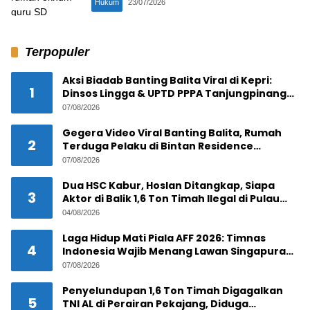
Hukum
23/07/2026
Terpopuler
Aksi Biadab Banting Balita Viral di Kepri:
1
Dinsos Lingga & UPTD PPPA Tanjungpinang
Lacak Pelaku
07/08/2026
Gegera Video Viral Banting Balita, Rumah
2
Terduga Pelaku di Bintan Residence
Tanjungpinang Diserbu Warga
07/08/2026
Dua HSC Kabur, Hoslan Ditangkap, Siapa
3
Aktor di Balik 1,6 Ton Timah Ilegal di Pulau
Pekajang ?
04/08/2026
Laga Hidup Mati Piala AFF 2026: Timnas
4
Indonesia Wajib Menang Lawan Singapura
Demi Tiket Semifinal
07/08/2026
Penyelundupan 1,6 Ton Timah Digagalkan
5
TNI AL di Perairan Pekajang, Diduga