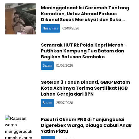
Meninggal saat Isi Ceramah Tentang
Kematian, Ustaz Ahmad Firdaus
Dikenal Sosok Merakyat dan Suka
Ngopi Bareng
Nusantara
02/08/2026
Semarak HUT RI: Polda Kepri Merah-
Putihkan Kampung Tua Batam dan
Bagikan Ratusan Sembako
Batam
01/08/2026
Setelah 3 Tahun Dinanti, GBKP Batam
Kota Akhirnya Terima Sertifikat HGB
Lahan Gereja dari BPN
Batam
25/07/2026
Pasutri Oknum PNS di Tanjungbalai
Digerebek Warga, Diduga Cabuli Anak
Yatim Piatu