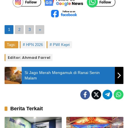
1
2
3
»
Tags:
HPN 2026
PWI Kepri
Editor: Ahmad Farrel
Si Jago Merah Mengamuk di Ranai Senin
Malam
Berita Terkait