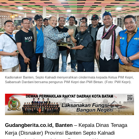
Kadisnaker Banten, Septo Kalnadi menyerahkan cindermata kepada Ketua PWI Kepri,
Saibansah Dardani bersama pengurus PWI Kepri dan PWI Bintan. (Foto: PWI Kepri).
Gudangberita.co.id, Banten
– Kepala Dinas Tenaga
Kerja (Disnaker) Provinsi Banten Septo Kalnadi